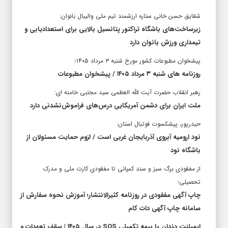
شقایق حسن خانی ستاره ارزشمند تیم ملی والیبال بانوان:
زیرساخت‌های باشگاه تراکتور پتانسیل بالایی برای استعدادیابی و
تیمداری ورزش بانوان دارد
پیشخوان مطبوعات کشور مورخ شنبه ۳ مرداد ۱۴۰۵؛
روزنامه های شنبه ۳ مرداد ۱۴۰۵ / پیشخوان مطبوعات
رهبر انقلاب حضرت آیت الله العظمی سید مجتبی خامنه ای:
ملت ایران برای دشمن آمریکایی درس‌های فراموش‌نشدنی دارد
حیدرپور، پیشکسوت فوتبال استان:
نود ارومیه آبروی آذربایجان غربی است / لزوم حمایت مسئولان از
باشگاه نود
از مفقودی برگ سبز و سند کمپانی تا مفقودی کارت ملی و مدرک
تحصیلی؛
چاپ آگهی مفقودی در روزنامه کثیرالانتشار؛ آموزش نحوه سفارش از
سامانه چاپ آگهی دات کام
ایمپلنت دندان با بیمه تکمیلی SOS در سال ۱۴۰۵ | سقف تعهدات و