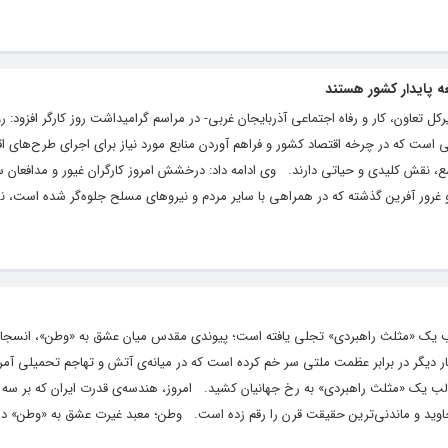
ه پایدار کشور هستند
کل تعاون، کار و رفاه اجتماعی آذربایجان غربی- در مراسم گرامیداشت روز کارگر افزود: رو
متی است که در چرخه اقتصاد کشور و فراهم آوردن منابع مورد نیاز برای اجرای طرح‌های ا
ع، نقش کلیدی و حیاتی دارند. وی ادامه داد: درخشش امروز کارگران غیور و مدافعان سن
رور آفرین گذشته که در همراهی با سایر مردم و نیروهای مسلح جلوه‌گر شده است، ن
ر قالب یک «مثلث راهبردی» تجلی یافته است؛ پیوندی مقدس میان عشق به «وطن»، انسج
 دیگر در برابر عظمت ملتی سر خم کرده است که در میانه‌ی آتش و تهاجم تحمیلی آمری
در قالب یک «مثلث راهبردی» به رخ جهانیان کشید. امروز، هندسه‌ی قدرت ایران که بر س
وید و ماندنی‌ترین حقیقت قرن را رقم زده است. وطن؛ معبد غیرت عشق به «وطن» در.