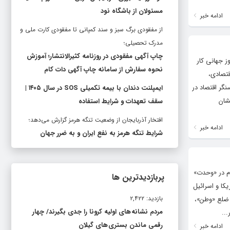
مسئولان از باشگاه نود
ادامه خبر
از مفقودی برگ سبز و سند کمپانی تا مفقودی کارت ملی و
مدرک تحصیلی؛
چاپ آگهی مفقودی در روزنامه کثیرالانتشار؛ آموزش
ز جهانی کار
نحوه سفارش از سامانه چاپ آگهی دات کام
قتصادی،
گر اقتصاد در
ایمپلنت دندان با بیمه تکمیلی SOS در سال ۱۴۰۵ |
شان
سقف تعهدات و شرایط استفاده
افتخار آذربایجان از وضعیت تنگه هرمز گزارش می‌دهد؛
ادامه خبر
شرایط تنگه هرمز به نفع ایران و به ضرر جهان
ام در «وحدت»
پربازدیدترین ها
کا و اسرائیل
بازدید: ۲,۴۲۲
ه ضلع «وطن»،
مردم نشانه های اولیه کرونا را جدی بگیرند/ چهار
..
رقمی ماندن بستری های گیلان
ادامه خبر