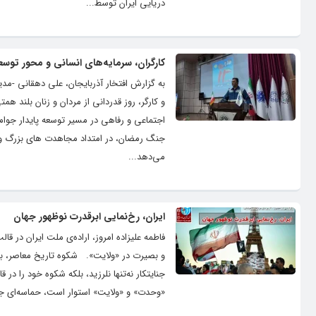
دریایی ایران توسط...
کارگران، سرمایه‌های انسانی و محور توسع
به گزارش افتخار آذربایجان، علی دهقانی -مدیر
و کارگر، روز قدردانی از مردان و زنان بلند ه
اجتماعی و رفاهی در مسیر توسعه پایدار جوام
جنگ رمضان، در امتداد مجاهدت های بزرگ و غ
می‌دهد...
ایران، رخ‌نمایی ابرقدرت نوظهور جهان
فاطمه علیزاده امروز، اراده‌ی ملت ایران د
و بصیرت در «ولایت». شکوه تاریخ معاصر، بار
جنایتکار نه‌تنها نلرزید، بلکه شکوه خود را 
«وحدت» و «ولایت» استوار است، حماسه‌ای جا