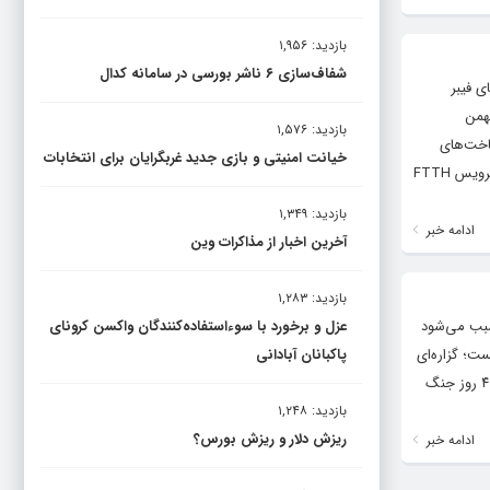
بازدید: ۱,۹۵۶
شفاف‌سازی ۶ ناشر بورسی در سامانه کدال
ی فیبر
بهمن
بازدید: ۱,۵۷۶
ساخت‌های
خیانت امنیتی و بازی جدید غربگرایان برای انتخابات
جدید ایجاد شده در حوزه توسعه فیبر نوری، خواستار استفاده بهینه و دایری سرویس از این امکانات شد. این مقام مسئول، دایری سرویس FTTH
بازدید: ۱,۳۴۹
ادامه خبر
آخرین اخبار از مذاکرات وین
بازدید: ۱,۲۸۳
سبب می‌شود
عزل و برخورد با سوءاستفاده‌کنندگان واکسن کرونای
ت؛ گزاره‌ای
پاکبانان آبادانی
که امروز بیش از هر زمان دیگری با تجربه‌ی زیسته‌ی جامعه گره خورده است. زیستی معلق در ابهام که در بستر آتش‌بس و پس از ۴۰ روز جنگ
بازدید: ۱,۲۴۸
ریزش دلار و ریزش بورس؟
ادامه خبر