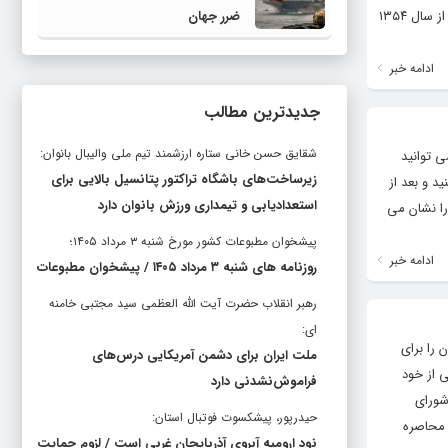
تهران و حتی ترکیه ختم شده است. * از درخشش در شاهین تهران تا میادین ترکیه مهدی حیدرپور (متولد ۱۳۴۳) فعالیت خود را از سال ۱۳۵۴
ضرر جهان
ادامه خبر
جدیدترین مطالب
شقایق حسن خانی ستاره ارزشمند تیم ملی والیبال بانوان:
ی توانید
زیرساخت‌های باشگاه تراکتور پتانسیل بالایی برای
د و بعد از
استعدادیابی و تیمداری ورزش بانوان دارد
را نشان می
پیشخوان مطبوعات کشور مورخ شنبه ۳ مرداد ۱۴۰۵؛
ادامه خبر
روزنامه های شنبه ۳ مرداد ۱۴۰۵ / پیشخوان مطبوعات
رهبر انقلاب حضرت آیت الله العظمی سید مجتبی خامنه
ای:
 ضرب‌الاجل ۶۰ روزه، تهدیدات ایران را برای
ملت ایران برای دشمن آمریکایی درس‌های
 از خود
فراموش‌نشدنی دارد
شورای
حیدرپور، پیشکسوت فوتبال استان:
 محاصره
نود ارومیه آبروی آذربایجان غربی است / لزوم حمایت