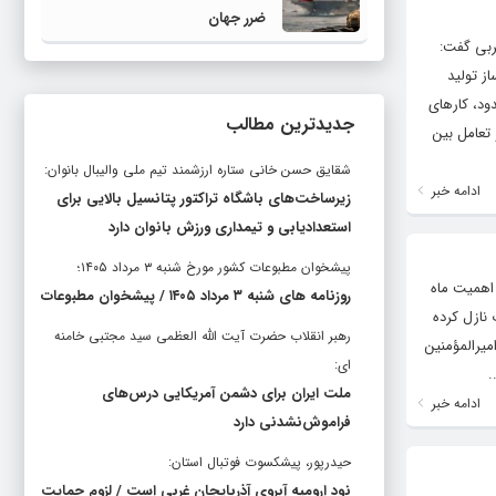
ضرر جهان
ربی گفت:
از تولید
دود، کارهای
جدیدترین مطالب
 تعامل بین
شقایق حسن خانی ستاره ارزشمند تیم ملی والیبال بانوان:
ادامه خبر
زیرساخت‌های باشگاه تراکتور پتانسیل بالایی برای
استعدادیابی و تیمداری ورزش بانوان دارد
پیشخوان مطبوعات کشور مورخ شنبه ۳ مرداد ۱۴۰۵؛
 اهمیت ماه
روزنامه های شنبه ۳ مرداد ۱۴۰۵ / پیشخوان مطبوعات
نازل کرده
رهبر انقلاب حضرت آیت الله العظمی سید مجتبی خامنه
میرالمؤمنین
ای:
.
ملت ایران برای دشمن آمریکایی درس‌های
ادامه خبر
فراموش‌نشدنی دارد
حیدرپور، پیشکسوت فوتبال استان:
نود ارومیه آبروی آذربایجان غربی است / لزوم حمایت