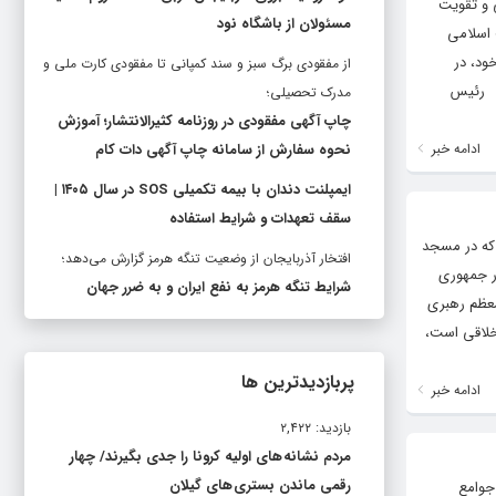
 و تقویت
مسئولان از باشگاه نود
 اسلامی
ود، در
از مفقودی برگ سبز و سند کمپانی تا مفقودی کارت ملی و
. رئیس
مدرک تحصیلی؛
چاپ آگهی مفقودی در روزنامه کثیرالانتشار؛ آموزش
ادامه خبر
نحوه سفارش از سامانه چاپ آگهی دات کام
ایمپلنت دندان با بیمه تکمیلی SOS در سال ۱۴۰۵ |
سقف تعهدات و شرایط استفاده
 که در مسجد
افتخار آذربایجان از وضعیت تنگه هرمز گزارش می‌دهد؛
ر جمهوری
شرایط تنگه هرمز به نفع ایران و به ضرر جهان
معظم رهبری
اخلاقی است،
پربازدیدترین ها
ادامه خبر
بازدید: ۲,۴۲۲
مردم نشانه های اولیه کرونا را جدی بگیرند/ چهار
رقمی ماندن بستری های گیلان
جوامع