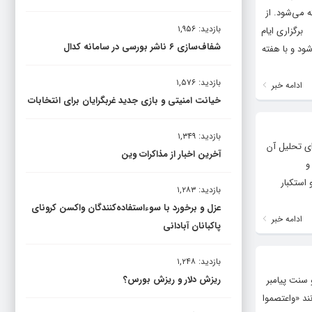
 می‌شود. از
بازدید: ۱,۹۵۶
برگزاری ایام
شفاف‌سازی ۶ ناشر بورسی در سامانه کدال
ود و با هفته
بازدید: ۱,۵۷۶
ادامه خبر
خیانت امنیتی و بازی جدید غربگرایان برای انتخابات
بازدید: ۱,۳۴۹
ای تحلیل آن
آخرین اخبار از مذاکرات وین
و
 استکبار
بازدید: ۱,۲۸۳
عزل و برخورد با سوءاستفاده‌کنندگان واکسن کرونای
ادامه خبر
پاکبانان آبادانی
بازدید: ۱,۲۴۸
ریزش دلار و ریزش بورس؟
 سنت پیامبر
ند «واعتصموا