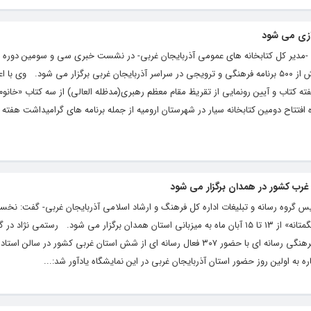
دازی می شود
 -مدیر کل کتابخانه های عمومی آذربایجان غربی- در نشست خبری سی و سومین دوره 
جمهوری اسلامی ایران به خبرنگاران گفت: بیش از ۵۰۰ برنامه فرهنگی و ترویجی در سراسر آذربایجان غربی برگزار می شود. وی 
ه کتاب و آیین رونمایی از تقریظ مقام معظم رهبری(مدظله العالی) از سه کتاب «خانوم 
فتتاح دومین کتابخانه سیار در شهرستان ارومیه از جمله برنامه های گرامیداشت هفته 
رب کشور در همدان برگزار می شود
س گروه رسانه و تبلیغات اداره کل فرهنگ و ارشاد اسلامی آذربایجان غربی- گفت: نخس
مطبوعات و رسانه های غرب کشور با عنوان «هگمتانه» از ۱۳ تا ۱۵ آبان ماه به میزبانی استان همدان برگزار می شود. رستمی نژاد 
خبرنگار عرش نیوز در ادامه افزود: این رویداد فرهنگی رسانه ای با حضور ۳۰۷ فعال رسانه ای از شش استان غربی کشور 
به اولین روز حضور استان آذربایجان غربی در این نمایشگاه یادآور شد:...