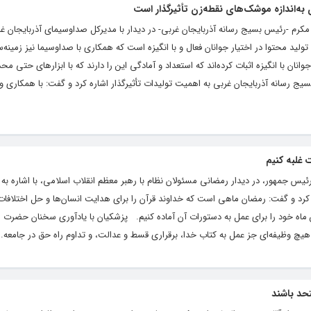
 به‌اندازه موشک‌های نقطه‌زن تأثیرگذار است
 مکرم -رئیس بسیج رسانه آذربایجان غربی- در دیدار با مدیرکل صداوسیمای آذربایجان غ
تولید محتوا در اختیار جوانان فعال و با انگیزه است که همکاری با صداوسیما نیز زمینه‌س
نان با انگیزه اثبات کرده‌اند که استعداد و آمادگی این را دارند که با ابزارهای حتی مح
ج رسانه آذربایجان غربی به اهمیت تولیدات تأثیرگذار اشاره کرد و گفت: با همکاری و
 غلبه کنیم
یس جمهور، در دیدار رمضانی مسئولان نظام با رهبر معظم انقلاب اسلامی، با اشاره به
رد و گفت: رمضان ماهی است که خداوند قرآن را برای هدایت انسان‌ها و حل اختلافات 
 ماه خود را برای عمل به دستورات آن آماده کنیم. پزشکیان با یادآوری سخنان حضرت ا
یچ وظیفه‌ای جز عمل به کتاب خدا، برقراری قسط و عدالت، و تداوم راه حق در جامعه..
حد باشند