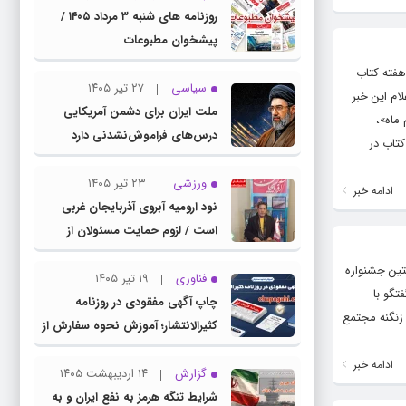
روزنامه های شنبه ۳ مرداد ۱۴۰۵ /
پیشخوان مطبوعات
هفته کتاب
سیاسی
۲۷ تیر ۱۴۰۵
با اعلام این خبر
ملت ایران برای دشمن آمریکایی
ماه»،
درس‌های فراموش‌نشدنی دارد
کتاب در
ورزشی
۲۳ تیر ۱۴۰۵
ادامه خبر
نود ارومیه آبروی آذربایجان غربی
است / لزوم حمایت مسئولان از
باشگاه نود
تین جشنواره
فناوری
۱۹ تیر ۱۴۰۵
در گفتگو با
چاپ آگهی مفقودی در روزنامه
در سالن استاد زنگنه مجتمع
کثیرالانتشار؛ آموزش نحوه سفارش از
سامانه چاپ آگهی دات کام
ادامه خبر
گزارش
۱۴ اردیبهشت ۱۴۰۵
شرایط تنگه هرمز به نفع ایران و به