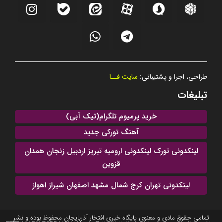
طراحی، اجرا و پشتیبانی:
سایت فــا
تبلیغات
خرید پرمیوم تلگرام(تیک آبی)
آهنگ تورکی جدید
لینکدونی تورک لینکدونی ارومیه تبریز اردبیل زنجان همدان
قزوین
لینکدونی تهران کرج شمال مشهد اصفهان شیراز اهواز
تمامی حقوق مادی و معنوی پایگاه خبری افتخار آذربایجان محفوظ بوده و نشر