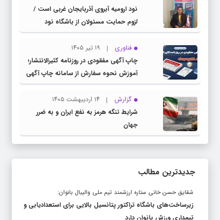
نود ارومیه آبروی آذربایجان غربی است /
لزوم حمایت مسئولان از باشگاه نود
فناوری
۱۹ تیر ۱۴۰۵
چاپ آگهی مفقودی در روزنامه کثیرالانتشار؛
آموزش نحوه سفارش از سامانه چاپ آگهی
دات کام
گزارش
۱۴ اردیبهشت ۱۴۰۵
شرایط تنگه هرمز به نفع ایران و به ضرر
جهان
جدیدترین مطالب
شقایق حسن خانی ستاره ارزشمند تیم ملی والیبال بانوان:
زیرساخت‌های باشگاه تراکتور پتانسیل بالایی برای استعدادیابی و
تیمداری ورزش بانوان دارد