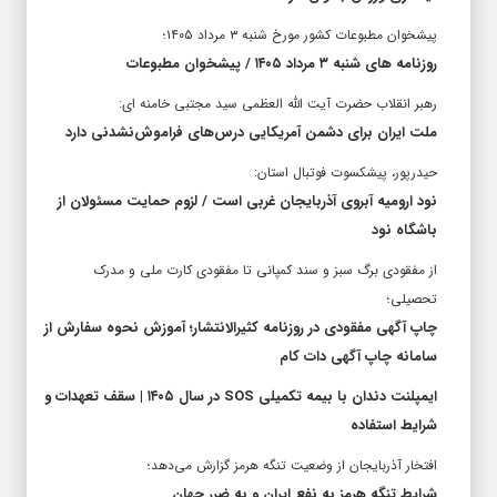
پیشخوان مطبوعات کشور مورخ شنبه ۳ مرداد ۱۴۰۵؛
روزنامه های شنبه ۳ مرداد ۱۴۰۵ / پیشخوان مطبوعات
رهبر انقلاب حضرت آیت الله العظمی سید مجتبی خامنه ای:
ملت ایران برای دشمن آمریکایی درس‌های فراموش‌نشدنی دارد
حیدرپور، پیشکسوت فوتبال استان:
نود ارومیه آبروی آذربایجان غربی است / لزوم حمایت مسئولان از
باشگاه نود
از مفقودی برگ سبز و سند کمپانی تا مفقودی کارت ملی و مدرک
تحصیلی؛
چاپ آگهی مفقودی در روزنامه کثیرالانتشار؛ آموزش نحوه سفارش از
سامانه چاپ آگهی دات کام
ایمپلنت دندان با بیمه تکمیلی SOS در سال ۱۴۰۵ | سقف تعهدات و
شرایط استفاده
افتخار آذربایجان از وضعیت تنگه هرمز گزارش می‌دهد؛
شرایط تنگه هرمز به نفع ایران و به ضرر جهان