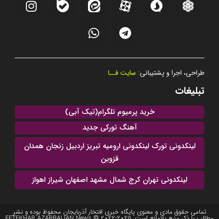
طراحی، اجرا و پشتیبانی:
سایت فــا
تبلیغات
خرید پرمیوم تلگرام(تیک آبی)
آهنگ تورکی جدید
لینکدونی تورک لینکدونی ارومیه تبریز اردبیل زنجان همدان
قزوین
لینکدونی تهران کرج شمال مشهد اصفهان شیراز اهواز
تمامی حقوق مادی و معنوی پایگاه خبری افتخار آذربایجان محفوظ بوده و نشر
مطالب با ذکر منبع بلامانع است. 2025-2022 © EFTEKHAR AZARBAIJAN News