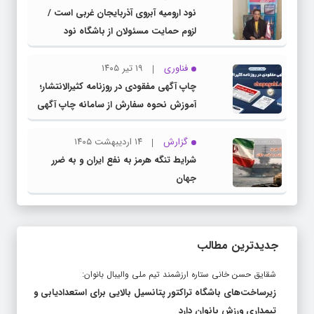
نود ارومیه آبروی آذربایجان غربی است /
لزوم حمایت مسئولان از باشگاه نود
فناوری
۱۹ تیر ۱۴۰۵
چاپ آگهی مفقودی در روزنامه کثیرالانتشار؛
آموزش نحوه سفارش از سامانه چاپ آگهی
دات کام
گزارش
۱۴ اردیبهشت ۱۴۰۵
شرایط تنگه هرمز به نفع ایران و به ضرر
جهان
جدیدترین مطالب
شقایق حسن خانی ستاره ارزشمند تیم ملی والیبال بانوان:
زیرساخت‌های باشگاه تراکتور پتانسیل بالایی برای استعدادیابی و
تیمداری ورزش بانوان دارد