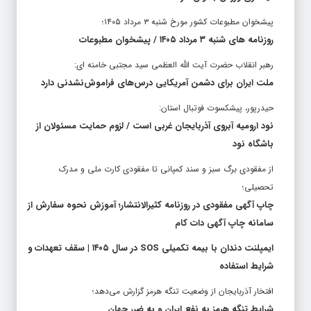
پیشخوان مطبوعات کشور مورخ شنبه ۳ مرداد ۱۴۰۵؛
روزنامه های شنبه ۳ مرداد ۱۴۰۵ / پیشخوان مطبوعات
رهبر انقلاب حضرت آیت الله العظمی سید مجتبی خامنه ای:
ملت ایران برای دشمن آمریکایی درس‌های فراموش‌نشدنی دارد
حیدرپور، پیشکسوت فوتبال استان:
نود ارومیه آبروی آذربایجان غربی است / لزوم حمایت مسئولان از
باشگاه نود
از مفقودی برگ سبز و سند کمپانی تا مفقودی کارت ملی و مدرک
تحصیلی؛
چاپ آگهی مفقودی در روزنامه کثیرالانتشار؛ آموزش نحوه سفارش از
سامانه چاپ آگهی دات کام
ایمپلنت دندان با بیمه تکمیلی SOS در سال ۱۴۰۵ | سقف تعهدات و
شرایط استفاده
افتخار آذربایجان از وضعیت تنگه هرمز گزارش می‌دهد؛
شرایط تنگه هرمز به نفع ایران و به ضرر جهان