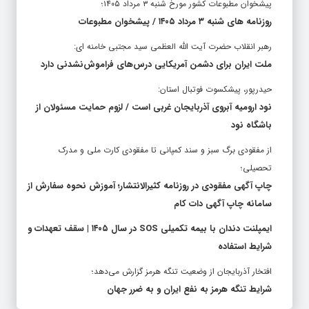
پیشخوان مطبوعات کشور مورخ شنبه ۳ مرداد ۱۴۰۵؛
روزنامه های شنبه ۳ مرداد ۱۴۰۵ / پیشخوان مطبوعات
رهبر انقلاب حضرت آیت الله العظمی سید مجتبی خامنه ای:
ملت ایران برای دشمن آمریکایی درس‌های فراموش‌نشدنی دارد
حیدرپور، پیشکسوت فوتبال استان:
نود ارومیه آبروی آذربایجان غربی است / لزوم حمایت مسئولان از
باشگاه نود
از مفقودی برگ سبز و سند کمپانی تا مفقودی کارت ملی و مدرک
تحصیلی؛
چاپ آگهی مفقودی در روزنامه کثیرالانتشار؛ آموزش نحوه سفارش از
سامانه چاپ آگهی دات کام
ایمپلنت دندان با بیمه تکمیلی SOS در سال ۱۴۰۵ | سقف تعهدات و
شرایط استفاده
افتخار آذربایجان از وضعیت تنگه هرمز گزارش می‌دهد؛
شرایط تنگه هرمز به نفع ایران و به ضرر جهان