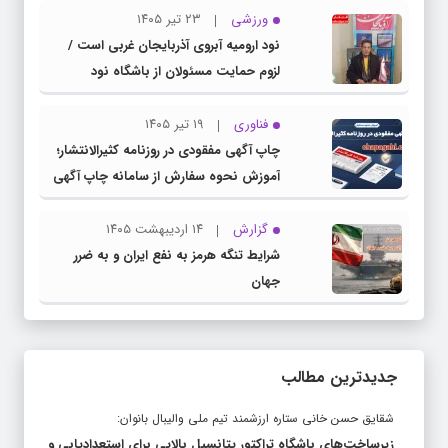
ورزشی
۲۳ تیر ۱۴۰۵
نود ارومیه آبروی آذربایجان غربی است /
لزوم حمایت مسئولان از باشگاه نود
فناوری
۱۹ تیر ۱۴۰۵
چاپ آگهی مفقودی در روزنامه کثیرالانتشار؛
آموزش نحوه سفارش از سامانه چاپ آگهی
دات کام
گزارش
۱۴ اردیبهشت ۱۴۰۵
شرایط تنگه هرمز به نفع ایران و به ضرر
جهان
جدیدترین مطالب
شقایق حسن خانی ستاره ارزشمند تیم ملی والیبال بانوان:
زیرساخت‌های باشگاه تراکتور پتانسیل بالایی برای استعدادیابی و