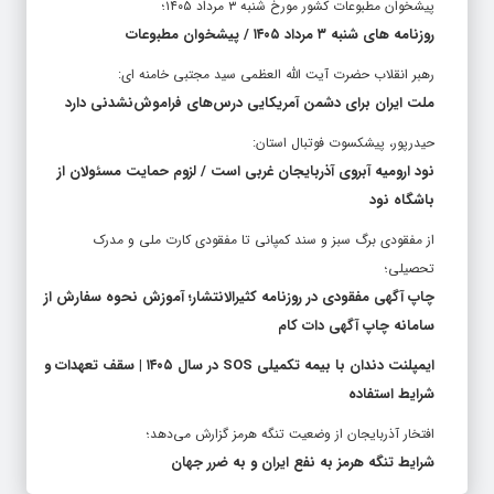
پیشخوان مطبوعات کشور مورخ شنبه ۳ مرداد ۱۴۰۵؛
روزنامه های شنبه ۳ مرداد ۱۴۰۵ / پیشخوان مطبوعات
رهبر انقلاب حضرت آیت الله العظمی سید مجتبی خامنه ای:
ملت ایران برای دشمن آمریکایی درس‌های فراموش‌نشدنی دارد
حیدرپور، پیشکسوت فوتبال استان:
نود ارومیه آبروی آذربایجان غربی است / لزوم حمایت مسئولان از
باشگاه نود
از مفقودی برگ سبز و سند کمپانی تا مفقودی کارت ملی و مدرک
تحصیلی؛
چاپ آگهی مفقودی در روزنامه کثیرالانتشار؛ آموزش نحوه سفارش از
سامانه چاپ آگهی دات کام
ایمپلنت دندان با بیمه تکمیلی SOS در سال ۱۴۰۵ | سقف تعهدات و
شرایط استفاده
افتخار آذربایجان از وضعیت تنگه هرمز گزارش می‌دهد؛
شرایط تنگه هرمز به نفع ایران و به ضرر جهان