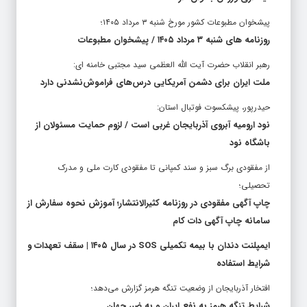
پیشخوان مطبوعات کشور مورخ شنبه ۳ مرداد ۱۴۰۵؛
روزنامه های شنبه ۳ مرداد ۱۴۰۵ / پیشخوان مطبوعات
رهبر انقلاب حضرت آیت الله العظمی سید مجتبی خامنه ای:
ملت ایران برای دشمن آمریکایی درس‌های فراموش‌نشدنی دارد
حیدرپور، پیشکسوت فوتبال استان:
نود ارومیه آبروی آذربایجان غربی است / لزوم حمایت مسئولان از
باشگاه نود
از مفقودی برگ سبز و سند کمپانی تا مفقودی کارت ملی و مدرک
تحصیلی؛
چاپ آگهی مفقودی در روزنامه کثیرالانتشار؛ آموزش نحوه سفارش از
سامانه چاپ آگهی دات کام
ایمپلنت دندان با بیمه تکمیلی SOS در سال ۱۴۰۵ | سقف تعهدات و
شرایط استفاده
افتخار آذربایجان از وضعیت تنگه هرمز گزارش می‌دهد؛
شرایط تنگه هرمز به نفع ایران و به ضرر جهان