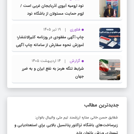
نود ارومیه آبروی آذربایجان غربی است /
لزوم حمایت مسئولان از باشگاه نود
فناوری
۱۹ تیر ۱۴۰۵
چاپ آگهی مفقودی در روزنامه کثیرالانتشار؛
آموزش نحوه سفارش از سامانه چاپ آگهی
دات کام
گزارش
۱۴ اردیبهشت ۱۴۰۵
شرایط تنگه هرمز به نفع ایران و به ضرر
جهان
جدیدترین مطالب
شقایق حسن خانی ستاره ارزشمند تیم ملی والیبال بانوان:
زیرساخت‌های باشگاه تراکتور پتانسیل بالایی برای استعدادیابی و
تیمداری ورزش بانوان دارد