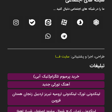
ما را در شبکه های اجتماعی دنبال کنید ...
طراحی، اجرا و پشتیبانی:
سایت فــا
تبلیغات
خرید پرمیوم تلگرام(تیک آبی)
آهنگ تورکی جدید
لینکدونی تورک لینکدونی ارومیه تبریز اردبیل زنجان همدان
قزوین
لینکدونی تهران کرج شمال مشهد اصفهان شیراز اهواز