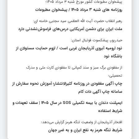
پیشخوان مطبوعات کشور مورخ شنبه ۳ مرداد ۱۴۰۵؛
روزنامه های شنبه ۳ مرداد ۱۴۰۵ / پیشخوان مطبوعات
رهبر انقلاب حضرت آیت الله العظمی سید مجتبی خامنه ای:
ملت ایران برای دشمن آمریکایی درس‌های فراموش‌نشدنی دارد
حیدرپور، پیشکسوت فوتبال استان:
نود ارومیه آبروی آذربایجان غربی است / لزوم حمایت مسئولان از
باشگاه نود
از مفقودی برگ سبز و سند کمپانی تا مفقودی کارت ملی و مدرک
تحصیلی؛
چاپ آگهی مفقودی در روزنامه کثیرالانتشار؛ آموزش نحوه سفارش از
سامانه چاپ آگهی دات کام
ایمپلنت دندان با بیمه تکمیلی SOS در سال ۱۴۰۵ | سقف تعهدات و
شرایط استفاده
افتخار آذربایجان از وضعیت تنگه هرمز گزارش می‌دهد؛
شرایط تنگه هرمز به نفع ایران و به ضرر جهان