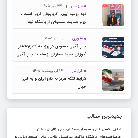
ورزشی
۲۳ تیر ۱۴۰۵
نود ارومیه آبروی آذربایجان غربی است /
لزوم حمایت مسئولان از باشگاه نود
فناوری
۱۹ تیر ۱۴۰۵
چاپ آگهی مفقودی در روزنامه کثیرالانتشار؛
آموزش نحوه سفارش از سامانه چاپ آگهی
دات کام
گزارش
۱۴ اردیبهشت ۱۴۰۵
شرایط تنگه هرمز به نفع ایران و به ضرر
جهان
جدیدترین مطالب
شقایق حسن خانی ستاره ارزشمند تیم ملی والیبال بانوان:
زیرساخت‌های باشگاه تراکتور پتانسیل بالایی برای استعدادیابی و