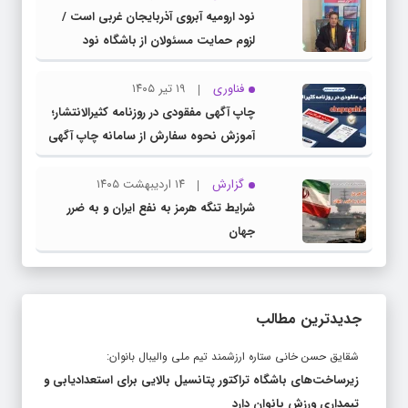
نود ارومیه آبروی آذربایجان غربی است /
لزوم حمایت مسئولان از باشگاه نود
فناوری
۱۹ تیر ۱۴۰۵
چاپ آگهی مفقودی در روزنامه کثیرالانتشار؛
آموزش نحوه سفارش از سامانه چاپ آگهی
دات کام
گزارش
۱۴ اردیبهشت ۱۴۰۵
شرایط تنگه هرمز به نفع ایران و به ضرر
جهان
جدیدترین مطالب
شقایق حسن خانی ستاره ارزشمند تیم ملی والیبال بانوان:
زیرساخت‌های باشگاه تراکتور پتانسیل بالایی برای استعدادیابی و
تیمداری ورزش بانوان دارد