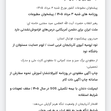
پیشخوان مطبوعات کشور مورخ شنبه ۳ مرداد ۱۴۰۵؛
روزنامه های شنبه ۳ مرداد ۱۴۰۵ / پیشخوان مطبوعات
رهبر انقلاب حضرت آیت الله العظمی سید مجتبی خامنه ای:
ملت ایران برای دشمن آمریکایی درس‌های فراموش‌نشدنی دارد
حیدرپور، پیشکسوت فوتبال استان:
نود ارومیه آبروی آذربایجان غربی است / لزوم حمایت مسئولان از
باشگاه نود
از مفقودی برگ سبز و سند کمپانی تا مفقودی کارت ملی و مدرک
تحصیلی؛
چاپ آگهی مفقودی در روزنامه کثیرالانتشار؛ آموزش نحوه سفارش از
سامانه چاپ آگهی دات کام
ایمپلنت دندان با بیمه تکمیلی SOS در سال ۱۴۰۵ | سقف تعهدات و
شرایط استفاده
افتخار آذربایجان از وضعیت تنگه هرمز گزارش می‌دهد؛
شرایط تنگه هرمز به نفع ایران و به ضرر جهان