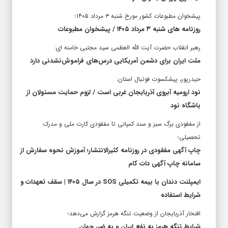
پیشخوان مطبوعات کشور مورخ شنبه ۳ مرداد ۱۴۰۵؛
روزنامه های شنبه ۳ مرداد ۱۴۰۵ / پیشخوان مطبوعات
رهبر انقلاب حضرت آیت الله العظمی سید مجتبی خامنه ای:
ملت ایران برای دشمن آمریکایی درس‌های فراموش‌نشدنی دارد
حیدرپور، پیشکسوت فوتبال استان:
نود ارومیه آبروی آذربایجان غربی است / لزوم حمایت مسئولان از
باشگاه نود
از مفقودی برگ سبز و سند کمپانی تا مفقودی کارت ملی و مدرک
تحصیلی؛
چاپ آگهی مفقودی در روزنامه کثیرالانتشار؛ آموزش نحوه سفارش از
سامانه چاپ آگهی دات کام
ایمپلنت دندان با بیمه تکمیلی SOS در سال ۱۴۰۵ | سقف تعهدات و
شرایط استفاده
افتخار آذربایجان از وضعیت تنگه هرمز گزارش می‌دهد؛
شرایط تنگه هرمز به نفع ایران و به ضرر جهان