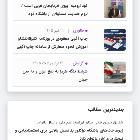
نود ارومیه آبروی آذربایجان غربی است /
لزوم حمایت مسئولان از باشگاه نود
فناوری
۱۹ تیر ۱۴۰۵
چاپ آگهی مفقودی در روزنامه کثیرالانتشار؛
آموزش نحوه سفارش از سامانه چاپ آگهی
دات کام
گزارش
۱۴ اردیبهشت ۱۴۰۵
شرایط تنگه هرمز به نفع ایران و به ضرر
جهان
جدیدترین مطالب
شقایق حسن خانی ستاره ارزشمند تیم ملی والیبال بانوان:
زیرساخت‌های باشگاه تراکتور پتانسیل بالایی برای استعدادیابی و
تیمداری ورزش بانوان دارد