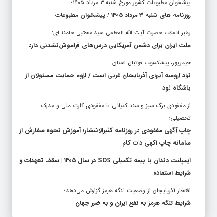
پیشخوان مطبوعات کشور مورخ شنبه ۳ مرداد ۱۴۰۵؛
روزنامه های شنبه ۳ مرداد ۱۴۰۵ / پیشخوان مطبوعات
رهبر انقلاب حضرت آیت الله العظمی سید مجتبی خامنه ای:
ملت ایران برای دشمن آمریکایی درس‌های فراموش‌نشدنی دارد
حیدرپور، پیشکسوت فوتبال استان:
نود ارومیه آبروی آذربایجان غربی است / لزوم حمایت مسئولان از
باشگاه نود
از مفقودی برگ سبز و سند کمپانی تا مفقودی کارت ملی و مدرک
تحصیلی؛
چاپ آگهی مفقودی در روزنامه کثیرالانتشار؛ آموزش نحوه سفارش از
سامانه چاپ آگهی دات کام
ایمپلنت دندان با بیمه تکمیلی SOS در سال ۱۴۰۵ | سقف تعهدات و
شرایط استفاده
افتخار آذربایجان از وضعیت تنگه هرمز گزارش می‌دهد؛
شرایط تنگه هرمز به نفع ایران و به ضرر جهان