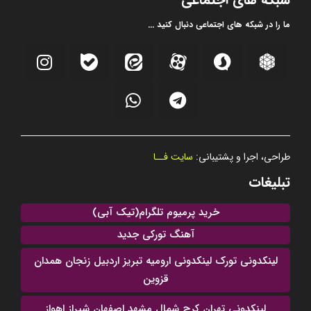
ما را در شبکه های اجتماعی دنبال کنید ...
طراحی، اجرا و پشتیبانی:
سایت فــا
تبلیغات
خرید پرمیوم تلگرام(تیک آبی)
آهنگ تورکی جدید
لینکدونی تورک لینکدونی ارومیه تبریز اردبیل زنجان همدان
قزوین
لینکدونی تهران کرج شمال مشهد اصفهان شیراز اهواز