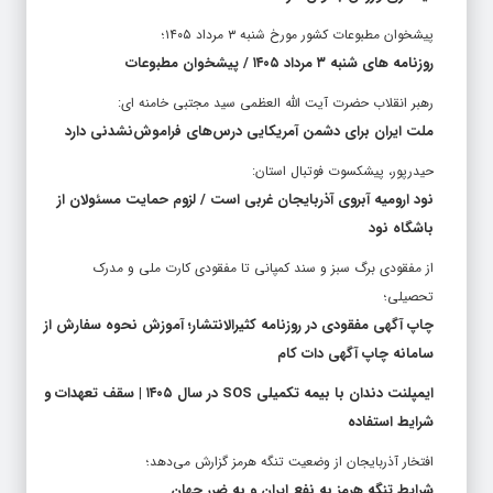
پیشخوان مطبوعات کشور مورخ شنبه ۳ مرداد ۱۴۰۵؛
روزنامه های شنبه ۳ مرداد ۱۴۰۵ / پیشخوان مطبوعات
رهبر انقلاب حضرت آیت الله العظمی سید مجتبی خامنه ای:
ملت ایران برای دشمن آمریکایی درس‌های فراموش‌نشدنی دارد
حیدرپور، پیشکسوت فوتبال استان:
نود ارومیه آبروی آذربایجان غربی است / لزوم حمایت مسئولان از
باشگاه نود
از مفقودی برگ سبز و سند کمپانی تا مفقودی کارت ملی و مدرک
تحصیلی؛
چاپ آگهی مفقودی در روزنامه کثیرالانتشار؛ آموزش نحوه سفارش از
سامانه چاپ آگهی دات کام
ایمپلنت دندان با بیمه تکمیلی SOS در سال ۱۴۰۵ | سقف تعهدات و
شرایط استفاده
افتخار آذربایجان از وضعیت تنگه هرمز گزارش می‌دهد؛
شرایط تنگه هرمز به نفع ایران و به ضرر جهان