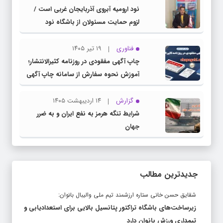
نود ارومیه آبروی آذربایجان غربی است /
لزوم حمایت مسئولان از باشگاه نود
فناوری
۱۹ تیر ۱۴۰۵
چاپ آگهی مفقودی در روزنامه کثیرالانتشار؛
آموزش نحوه سفارش از سامانه چاپ آگهی
دات کام
گزارش
۱۴ اردیبهشت ۱۴۰۵
شرایط تنگه هرمز به نفع ایران و به ضرر
جهان
جدیدترین مطالب
شقایق حسن خانی ستاره ارزشمند تیم ملی والیبال بانوان:
زیرساخت‌های باشگاه تراکتور پتانسیل بالایی برای استعدادیابی و
تیمداری ورزش بانوان دارد