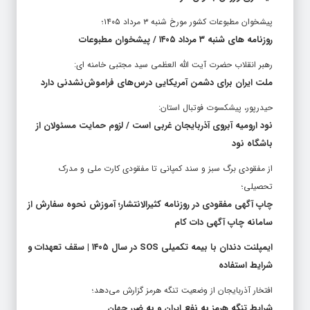
پیشخوان مطبوعات کشور مورخ شنبه ۳ مرداد ۱۴۰۵؛
روزنامه های شنبه ۳ مرداد ۱۴۰۵ / پیشخوان مطبوعات
رهبر انقلاب حضرت آیت الله العظمی سید مجتبی خامنه ای:
ملت ایران برای دشمن آمریکایی درس‌های فراموش‌نشدنی دارد
حیدرپور، پیشکسوت فوتبال استان:
نود ارومیه آبروی آذربایجان غربی است / لزوم حمایت مسئولان از
باشگاه نود
از مفقودی برگ سبز و سند کمپانی تا مفقودی کارت ملی و مدرک
تحصیلی؛
چاپ آگهی مفقودی در روزنامه کثیرالانتشار؛ آموزش نحوه سفارش از
سامانه چاپ آگهی دات کام
ایمپلنت دندان با بیمه تکمیلی SOS در سال ۱۴۰۵ | سقف تعهدات و
شرایط استفاده
افتخار آذربایجان از وضعیت تنگه هرمز گزارش می‌دهد؛
شرایط تنگه هرمز به نفع ایران و به ضرر جهان