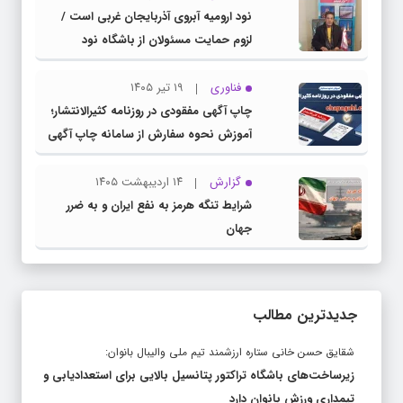
نود ارومیه آبروی آذربایجان غربی است /
لزوم حمایت مسئولان از باشگاه نود
فناوری
۱۹ تیر ۱۴۰۵
چاپ آگهی مفقودی در روزنامه کثیرالانتشار؛
آموزش نحوه سفارش از سامانه چاپ آگهی
دات کام
گزارش
۱۴ اردیبهشت ۱۴۰۵
شرایط تنگه هرمز به نفع ایران و به ضرر
جهان
جدیدترین مطالب
شقایق حسن خانی ستاره ارزشمند تیم ملی والیبال بانوان:
زیرساخت‌های باشگاه تراکتور پتانسیل بالایی برای استعدادیابی و
تیمداری ورزش بانوان دارد