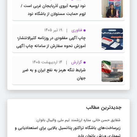
نود ارومیه آبروی آذربایجان غربی است /
لزوم حمایت مسئولان از باشگاه نود
فناوری
۱۹ تیر ۱۴۰۵
چاپ آگهی مفقودی در روزنامه کثیرالانتشار؛
آموزش نحوه سفارش از سامانه چاپ آگهی
دات کام
گزارش
۱۴ اردیبهشت ۱۴۰۵
شرایط تنگه هرمز به نفع ایران و به ضرر
جهان
جدیدترین مطالب
شقایق حسن خانی ستاره ارزشمند تیم ملی والیبال بانوان:
زیرساخت‌های باشگاه تراکتور پتانسیل بالایی برای استعدادیابی و
تیمداری ورزش بانوان دارد