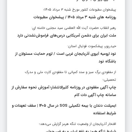
پیشخوان مطبوعات کشور مورخ شنبه ۳ مرداد ۱۴۰۵؛
روزنامه های شنبه ۳ مرداد ۱۴۰۵ / پیشخوان مطبوعات
رهبر انقلاب حضرت آیت الله العظمی سید مجتبی خامنه ای:
ملت ایران برای دشمن آمریکایی درس‌های فراموش‌نشدنی دارد
حیدرپور، پیشکسوت فوتبال استان:
نود ارومیه آبروی آذربایجان غربی است / لزوم حمایت مسئولان از
باشگاه نود
از مفقودی برگ سبز و سند کمپانی تا مفقودی کارت ملی و مدرک
تحصیلی؛
چاپ آگهی مفقودی در روزنامه کثیرالانتشار؛ آموزش نحوه سفارش از
سامانه چاپ آگهی دات کام
ایمپلنت دندان با بیمه تکمیلی SOS در سال ۱۴۰۵ | سقف تعهدات و
شرایط استفاده
افتخار آذربایجان از وضعیت تنگه هرمز گزارش می‌دهد؛
شرایط تنگه هرمز به نفع ایران و به ضرر جهان