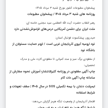
پیشخوان مطبوعات کشور مورخ شنبه ۳ مرداد ۱۴۰۵؛
روزنامه های شنبه ۳ مرداد ۱۴۰۵ / پیشخوان مطبوعات
رهبر انقلاب حضرت آیت الله العظمی سید مجتبی خامنه ای:
ملت ایران برای دشمن آمریکایی درس‌های فراموش‌نشدنی دارد
حیدرپور، پیشکسوت فوتبال استان:
نود ارومیه آبروی آذربایجان غربی است / لزوم حمایت مسئولان از
باشگاه نود
از مفقودی برگ سبز و سند کمپانی تا مفقودی کارت ملی و مدرک
تحصیلی؛
چاپ آگهی مفقودی در روزنامه کثیرالانتشار؛ آموزش نحوه سفارش از
سامانه چاپ آگهی دات کام
ایمپلنت دندان با بیمه تکمیلی SOS در سال ۱۴۰۵ | سقف تعهدات و
شرایط استفاده
افتخار آذربایجان از وضعیت تنگه هرمز گزارش می‌دهد؛
شرایط تنگه هرمز به نفع ایران و به ضرر جهان