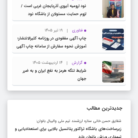
نود ارومیه آبروی آذربایجان غربی است /
لزوم حمایت مسئولان از باشگاه نود
فناوری
۱۹ تیر ۱۴۰۵
چاپ آگهی مفقودی در روزنامه کثیرالانتشار؛
آموزش نحوه سفارش از سامانه چاپ آگهی
دات کام
گزارش
۱۴ اردیبهشت ۱۴۰۵
شرایط تنگه هرمز به نفع ایران و به ضرر
جهان
جدیدترین مطالب
شقایق حسن خانی ستاره ارزشمند تیم ملی والیبال بانوان:
زیرساخت‌های باشگاه تراکتور پتانسیل بالایی برای استعدادیابی و
تیمداری ورزش بانوان دارد