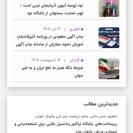
نود ارومیه آبروی آذربایجان غربی است /
لزوم حمایت مسئولان از باشگاه نود
فناوری
۱۹ تیر ۱۴۰۵
چاپ آگهی مفقودی در روزنامه کثیرالانتشار؛
آموزش نحوه سفارش از سامانه چاپ آگهی
دات کام
گزارش
۱۴ اردیبهشت ۱۴۰۵
شرایط تنگه هرمز به نفع ایران و به ضرر
جهان
جدیدترین مطالب
شقایق حسن خانی ستاره ارزشمند تیم ملی والیبال بانوان:
زیرساخت‌های باشگاه تراکتور پتانسیل بالایی برای استعدادیابی و
تیمداری ورزش بانوان دارد