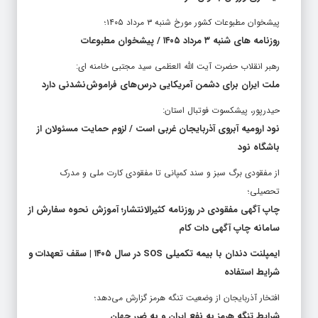
پیشخوان مطبوعات کشور مورخ شنبه ۳ مرداد ۱۴۰۵؛
روزنامه های شنبه ۳ مرداد ۱۴۰۵ / پیشخوان مطبوعات
رهبر انقلاب حضرت آیت الله العظمی سید مجتبی خامنه ای:
ملت ایران برای دشمن آمریکایی درس‌های فراموش‌نشدنی دارد
حیدرپور، پیشکسوت فوتبال استان:
نود ارومیه آبروی آذربایجان غربی است / لزوم حمایت مسئولان از
باشگاه نود
از مفقودی برگ سبز و سند کمپانی تا مفقودی کارت ملی و مدرک
تحصیلی؛
چاپ آگهی مفقودی در روزنامه کثیرالانتشار؛ آموزش نحوه سفارش از
سامانه چاپ آگهی دات کام
ایمپلنت دندان با بیمه تکمیلی SOS در سال ۱۴۰۵ | سقف تعهدات و
شرایط استفاده
افتخار آذربایجان از وضعیت تنگه هرمز گزارش می‌دهد؛
شرایط تنگه هرمز به نفع ایران و به ضرر جهان