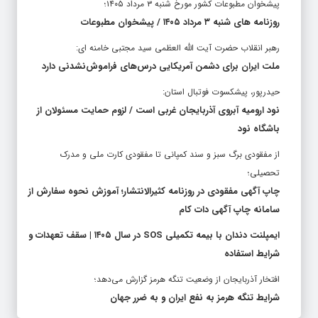
پیشخوان مطبوعات کشور مورخ شنبه ۳ مرداد ۱۴۰۵؛
روزنامه های شنبه ۳ مرداد ۱۴۰۵ / پیشخوان مطبوعات
رهبر انقلاب حضرت آیت الله العظمی سید مجتبی خامنه ای:
ملت ایران برای دشمن آمریکایی درس‌های فراموش‌نشدنی دارد
حیدرپور، پیشکسوت فوتبال استان:
نود ارومیه آبروی آذربایجان غربی است / لزوم حمایت مسئولان از
باشگاه نود
از مفقودی برگ سبز و سند کمپانی تا مفقودی کارت ملی و مدرک
تحصیلی؛
چاپ آگهی مفقودی در روزنامه کثیرالانتشار؛ آموزش نحوه سفارش از
سامانه چاپ آگهی دات کام
ایمپلنت دندان با بیمه تکمیلی SOS در سال ۱۴۰۵ | سقف تعهدات و
شرایط استفاده
افتخار آذربایجان از وضعیت تنگه هرمز گزارش می‌دهد؛
شرایط تنگه هرمز به نفع ایران و به ضرر جهان