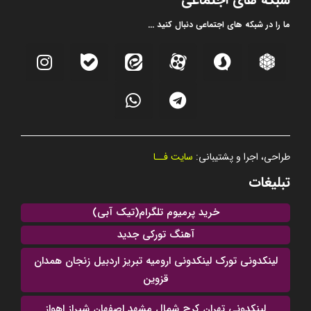
ما را در شبکه های اجتماعی دنبال کنید ...
طراحی، اجرا و پشتیبانی:
سایت فــا
تبلیغات
خرید پرمیوم تلگرام(تیک آبی)
آهنگ تورکی جدید
لینکدونی تورک لینکدونی ارومیه تبریز اردبیل زنجان همدان
قزوین
لینکدونی تهران کرج شمال مشهد اصفهان شیراز اهواز