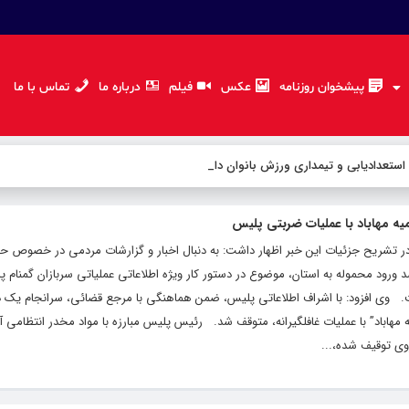
پیشخوان روزنامه
عکس
فیلم
درباره ما
تماس با ما
 استعدادیابی و تیمداری ورزش بانوان دارد
ر تشریح جزئیات این خبر اظهار داشت: به دنبال اخبار و گزارشات مردمی در خصوص ح
ورود محموله به استان، موضوع در دستور کار ویژه اطلاعاتی عملیاتی سربازان گمنام پل
فت. وی افزود: با اشراف اطلاعاتی پلیس، ضمن هماهنگی با مرجع قضائی، سرانجام یک 
هاباد” با عملیات غافلگیرانه، متوقف شد. رئیس پلیس مبارزه با مواد مخدر انتظامی آ
ی توقیف شده،...