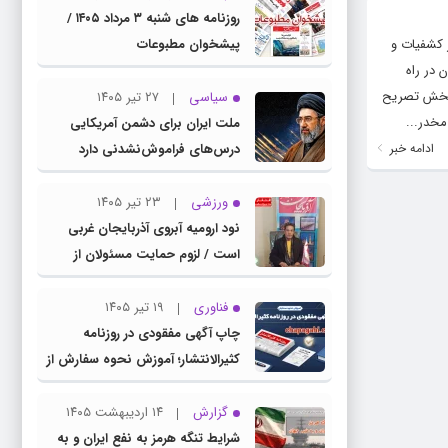
روزنامه های شنبه ۳ مرداد ۱۴۰۵ /
حای مواد مخدر گفت: در طول ۱۰ ماه سال جاری، بیش از ۵۱ درصد در کشفیات و
پیشخوان مطبوعات
 در راه
انبخش تصریح
سیاسی
۲۷ تیر ۱۴۰۵
ملت ایران برای دشمن آمریکایی
ادامه خبر
درس‌های فراموش‌نشدنی دارد
ورزشی
۲۳ تیر ۱۴۰۵
نود ارومیه آبروی آذربایجان غربی
است / لزوم حمایت مسئولان از
باشگاه نود
فناوری
۱۹ تیر ۱۴۰۵
چاپ آگهی مفقودی در روزنامه
کثیرالانتشار؛ آموزش نحوه سفارش از
سامانه چاپ آگهی دات کام
گزارش
۱۴ اردیبهشت ۱۴۰۵
شرایط تنگه هرمز به نفع ایران و به