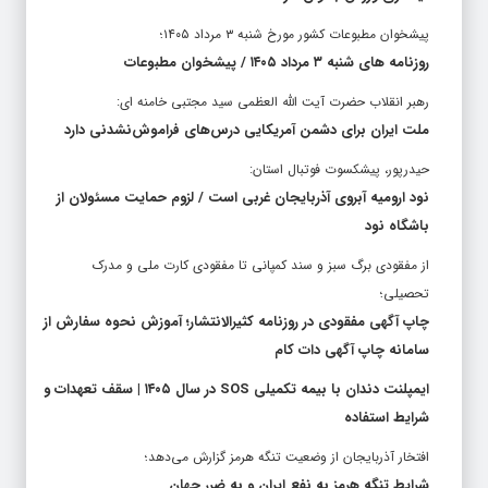
پیشخوان مطبوعات کشور مورخ شنبه ۳ مرداد ۱۴۰۵؛
روزنامه های شنبه ۳ مرداد ۱۴۰۵ / پیشخوان مطبوعات
رهبر انقلاب حضرت آیت الله العظمی سید مجتبی خامنه ای:
ملت ایران برای دشمن آمریکایی درس‌های فراموش‌نشدنی دارد
حیدرپور، پیشکسوت فوتبال استان:
نود ارومیه آبروی آذربایجان غربی است / لزوم حمایت مسئولان از
باشگاه نود
از مفقودی برگ سبز و سند کمپانی تا مفقودی کارت ملی و مدرک
تحصیلی؛
چاپ آگهی مفقودی در روزنامه کثیرالانتشار؛ آموزش نحوه سفارش از
سامانه چاپ آگهی دات کام
ایمپلنت دندان با بیمه تکمیلی SOS در سال ۱۴۰۵ | سقف تعهدات و
شرایط استفاده
افتخار آذربایجان از وضعیت تنگه هرمز گزارش می‌دهد؛
شرایط تنگه هرمز به نفع ایران و به ضرر جهان