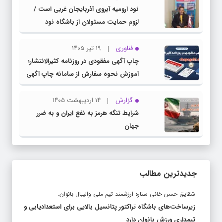
نود ارومیه آبروی آذربایجان غربی است /
لزوم حمایت مسئولان از باشگاه نود
فناوری
۱۹ تیر ۱۴۰۵
چاپ آگهی مفقودی در روزنامه کثیرالانتشار؛
آموزش نحوه سفارش از سامانه چاپ آگهی
دات کام
گزارش
۱۴ اردیبهشت ۱۴۰۵
شرایط تنگه هرمز به نفع ایران و به ضرر
جهان
جدیدترین مطالب
شقایق حسن خانی ستاره ارزشمند تیم ملی والیبال بانوان:
زیرساخت‌های باشگاه تراکتور پتانسیل بالایی برای استعدادیابی و
تیمداری ورزش بانوان دارد