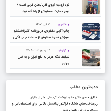
نود ارومیه آبروی آذربایجان غربی است /
لزوم حمایت مسئولان از باشگاه نود
فناوری
۱۹ تیر ۱۴۰۵
چاپ آگهی مفقودی در روزنامه کثیرالانتشار؛
آموزش نحوه سفارش از سامانه چاپ آگهی
دات کام
گزارش
۱۴ اردیبهشت ۱۴۰۵
شرایط تنگه هرمز به نفع ایران و به ضرر
جهان
جدیدترین مطالب
شقایق حسن خانی ستاره ارزشمند تیم ملی والیبال بانوان:
زیرساخت‌های باشگاه تراکتور پتانسیل بالایی برای استعدادیابی و
تیمداری ورزش بانوان دارد