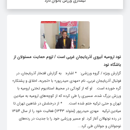
تیمداری ورزش بانوان دارد
نود ارومیه آبروی آذربایجان غربی است / لزوم حمایت مسئولان از
باشگاه نود
گزارش ویژه / گروه ورزشی: * اشاره: به گزارش افتخار آذربایجان، در
فوتبال آذربایجان غربی، نام «مهدی حیدرپور» با «تجربه، اخلاق و پشتکار»
گره خورده است. او که از کودکی در محیط استادیوم تختی ارومیه با
ورزش بزرگ شده، مسیری را طی کرده که از کوچه‌های ارومیه به میادین
تهران و حتی ترکیه ختم شده است. * از درخشش در شاهین تهران تا
میادین ترکیه مهدی حیدرپور (متولد ۱۳۴۳) فعالیت خود را از سال ۱۳۵۴
در رده نونهالان آغاز کرد. او مسیر ورزشی خود را با جدیت در رده‌های
نوجوانان و جوانان طی کرد...