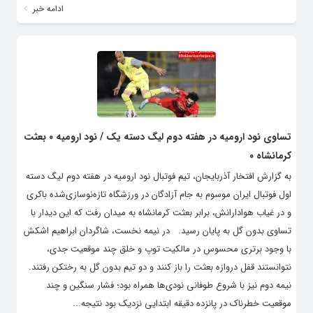
ادامه خبر
تساوی نود ارومیه در هفته دوم لیگ دسته یک / نود ارومیه ۰ بعثت
کرمانشاه ۰
به گزارش افتخار آذربایجان، تیم فوتبال نود ارومیه در هفته دوم لیگ دسته
اول فوتبال ایران موسوم به جام آزادگان در ورزشگاه تازه‌نوسازی‌شده باکری
و در غیاب هوادارانش، برابر بعثت کرمانشاه به میدان رفت که این دیدار با
تساوی بدون گل به پایان رسید. در نیمه نخست، شاگردان ابراهیم اشکش
با وجود برتری محسوس در مالکیت توپ و خلق چند موقعیت جدی،
نتوانستند قفل دروازه بعثت را باز کنند و دو تیم بدون گل به رختکن رفتند.
نیمه دوم نیز با شروع طوفانی نودی‌ها همراه بود؛ فشار سنگین و چند
موقعیت خطرناک در پانزده دقیقه ابتدایی نزدیک بود نتیجه...