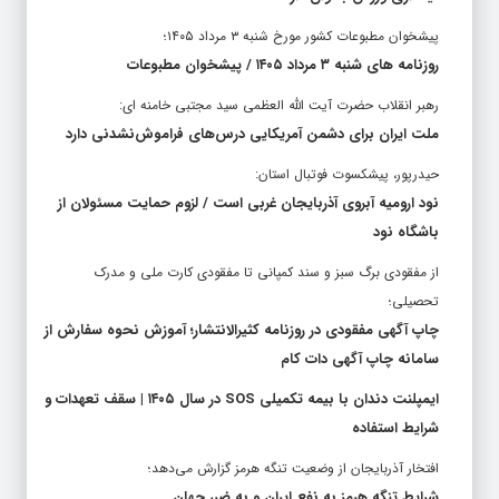
پیشخوان مطبوعات کشور مورخ شنبه ۳ مرداد ۱۴۰۵؛
روزنامه های شنبه ۳ مرداد ۱۴۰۵ / پیشخوان مطبوعات
رهبر انقلاب حضرت آیت الله العظمی سید مجتبی خامنه ای:
ملت ایران برای دشمن آمریکایی درس‌های فراموش‌نشدنی دارد
حیدرپور، پیشکسوت فوتبال استان:
نود ارومیه آبروی آذربایجان غربی است / لزوم حمایت مسئولان از
باشگاه نود
از مفقودی برگ سبز و سند کمپانی تا مفقودی کارت ملی و مدرک
تحصیلی؛
چاپ آگهی مفقودی در روزنامه کثیرالانتشار؛ آموزش نحوه سفارش از
سامانه چاپ آگهی دات کام
ایمپلنت دندان با بیمه تکمیلی SOS در سال ۱۴۰۵ | سقف تعهدات و
شرایط استفاده
افتخار آذربایجان از وضعیت تنگه هرمز گزارش می‌دهد؛
شرایط تنگه هرمز به نفع ایران و به ضرر جهان