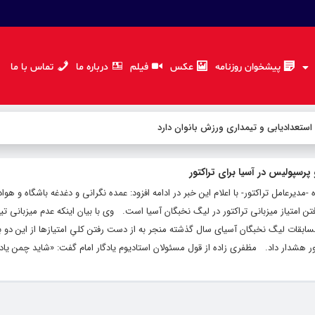
پیشخوان روزنامه
عکس
فیلم
درباره ما
تماس با ما
 استعدادیابی و تیمداری ورزش بانوان دارد
پرسپولیس در آسیا برای تراکتور
دیرعامل تراکتور- با اعلام این خبر در ادامه افزود: عمده نگرانی و دغدغه باشگاه و هوادا
تن امتیاز میزبانی تراکتور در لیگ نخبگان آسیا است. وی با بیان اینکه عدم میزبانی تی
ابقات لیگ نخبگان آسیای سال گذشته منجر به از دست رفتن کلیِ امتیازها از این دو ب
ور هشدار داد. مظفری زاده از قول مسئولان استادیوم یادگار امام گفت: «شاید چمن یادگا