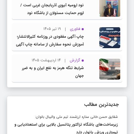
نود ارومیه آبروی آذربایجان غربی است /
لزوم حمایت مسئولان از باشگاه نود
فناوری
۱۹ تیر ۱۴۰۵
چاپ آگهی مفقودی در روزنامه کثیرالانتشار؛
آموزش نحوه سفارش از سامانه چاپ آگهی
دات کام
گزارش
۱۴ اردیبهشت ۱۴۰۵
شرایط تنگه هرمز به نفع ایران و به ضرر
جهان
جدیدترین مطالب
شقایق حسن خانی ستاره ارزشمند تیم ملی والیبال بانوان:
زیرساخت‌های باشگاه تراکتور پتانسیل بالایی برای استعدادیابی و
تیمداری ورزش بانوان دارد