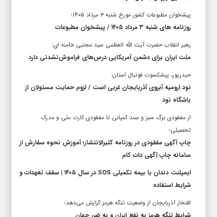
پیشخوان مطبوعات کشور مورخ شنبه ۳ مرداد ۱۴۰۵؛
روزنامه های شنبه ۳ مرداد ۱۴۰۵ / پیشخوان مطبوعات
رهبر انقلاب حضرت آیت الله العظمی سید مجتبی خامنه ای:
ملت ایران برای دشمن آمریکایی درس‌های فراموش‌نشدنی دارد
حیدرپور، پیشکسوت فوتبال استان:
نود ارومیه آبروی آذربایجان غربی است / لزوم حمایت مسئولان از
باشگاه نود
از مفقودی برگ سبز و سند کمپانی تا مفقودی کارت ملی و مدرک
تحصیلی؛
چاپ آگهی مفقودی در روزنامه کثیرالانتشار؛ آموزش نحوه سفارش از
سامانه چاپ آگهی دات کام
ایمپلنت دندان با بیمه تکمیلی SOS در سال ۱۴۰۵ | سقف تعهدات و
شرایط استفاده
افتخار آذربایجان از وضعیت تنگه هرمز گزارش می‌دهد؛
شرایط تنگه هرمز به نفع ایران و به ضرر جهان