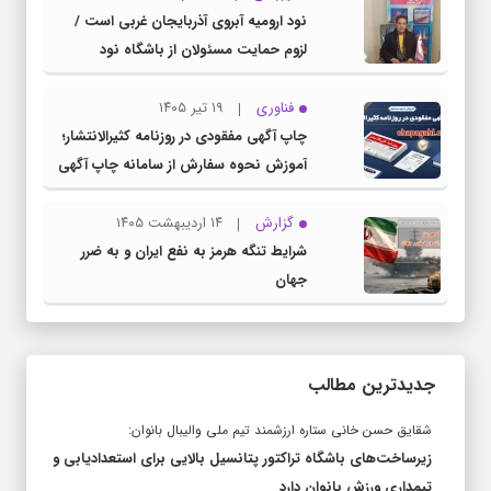
نود ارومیه آبروی آذربایجان غربی است /
لزوم حمایت مسئولان از باشگاه نود
فناوری
۱۹ تیر ۱۴۰۵
چاپ آگهی مفقودی در روزنامه کثیرالانتشار؛
آموزش نحوه سفارش از سامانه چاپ آگهی
دات کام
گزارش
۱۴ اردیبهشت ۱۴۰۵
شرایط تنگه هرمز به نفع ایران و به ضرر
جهان
جدیدترین مطالب
شقایق حسن خانی ستاره ارزشمند تیم ملی والیبال بانوان:
زیرساخت‌های باشگاه تراکتور پتانسیل بالایی برای استعدادیابی و
تیمداری ورزش بانوان دارد