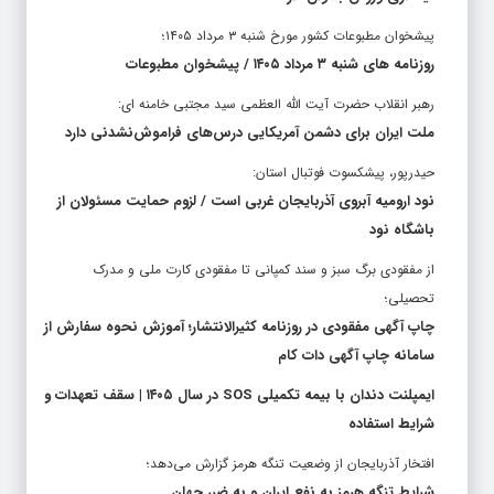
پیشخوان مطبوعات کشور مورخ شنبه ۳ مرداد ۱۴۰۵؛
روزنامه های شنبه ۳ مرداد ۱۴۰۵ / پیشخوان مطبوعات
رهبر انقلاب حضرت آیت الله العظمی سید مجتبی خامنه ای:
ملت ایران برای دشمن آمریکایی درس‌های فراموش‌نشدنی دارد
حیدرپور، پیشکسوت فوتبال استان:
نود ارومیه آبروی آذربایجان غربی است / لزوم حمایت مسئولان از
باشگاه نود
از مفقودی برگ سبز و سند کمپانی تا مفقودی کارت ملی و مدرک
تحصیلی؛
چاپ آگهی مفقودی در روزنامه کثیرالانتشار؛ آموزش نحوه سفارش از
سامانه چاپ آگهی دات کام
ایمپلنت دندان با بیمه تکمیلی SOS در سال ۱۴۰۵ | سقف تعهدات و
شرایط استفاده
افتخار آذربایجان از وضعیت تنگه هرمز گزارش می‌دهد؛
شرایط تنگه هرمز به نفع ایران و به ضرر جهان