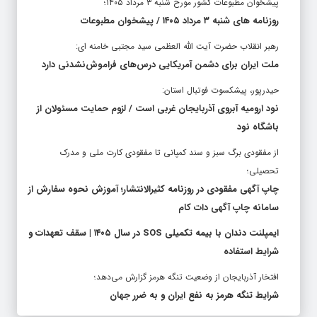
پیشخوان مطبوعات کشور مورخ شنبه ۳ مرداد ۱۴۰۵؛
روزنامه های شنبه ۳ مرداد ۱۴۰۵ / پیشخوان مطبوعات
رهبر انقلاب حضرت آیت الله العظمی سید مجتبی خامنه ای:
ملت ایران برای دشمن آمریکایی درس‌های فراموش‌نشدنی دارد
حیدرپور، پیشکسوت فوتبال استان:
نود ارومیه آبروی آذربایجان غربی است / لزوم حمایت مسئولان از
باشگاه نود
از مفقودی برگ سبز و سند کمپانی تا مفقودی کارت ملی و مدرک
تحصیلی؛
چاپ آگهی مفقودی در روزنامه کثیرالانتشار؛ آموزش نحوه سفارش از
سامانه چاپ آگهی دات کام
ایمپلنت دندان با بیمه تکمیلی SOS در سال ۱۴۰۵ | سقف تعهدات و
شرایط استفاده
افتخار آذربایجان از وضعیت تنگه هرمز گزارش می‌دهد؛
شرایط تنگه هرمز به نفع ایران و به ضرر جهان