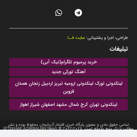
طراحی، اجرا و پشتیبانی:
سایت فــا
تبلیغات
خرید پرمیوم تلگرام(تیک آبی)
آهنگ تورکی جدید
لینکدونی تورک لینکدونی ارومیه تبریز اردبیل زنجان همدان
قزوین
لینکدونی تهران کرج شمال مشهد اصفهان شیراز اهواز
تمامی حقوق مادی و معنوی پایگاه خبری افتخار آذربایجان محفوظ بوده و نشر
مطالب با ذکر منبع بلامانع است. 2025-2022 © EFTEKHAR AZARBAIJAN News
Agency. All rights reserved