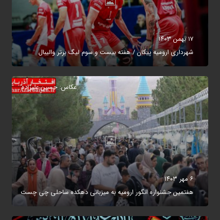
۱۷ بهمن ۱۴۰۳
شهرداری ارومیه پیکان / هفته بیست و سوم لیگ برتر والیبال
عکاس: حسین علیزاده
۶ مهر ۱۴۰۳
هفتمین جشنواره انگور ارومیه به میزبانی دهکده ساحلی چی چست