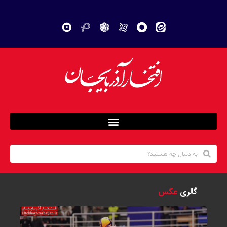
گالری
عکس