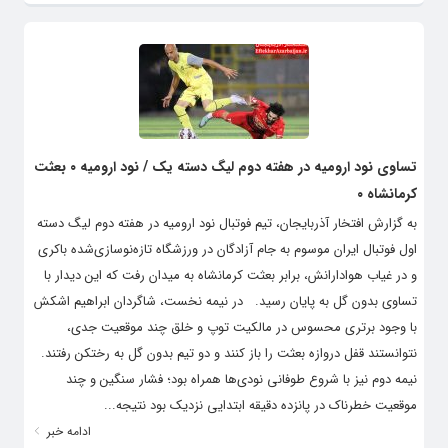
تساوی نود ارومیه در هفته دوم لیگ دسته یک / نود ارومیه ۰ بعثت
کرمانشاه ۰
به گزارش افتخار آذربایجان، تیم فوتبال نود ارومیه در هفته دوم لیگ دسته
اول فوتبال ایران موسوم به جام آزادگان در ورزشگاه تازه‌نوسازی‌شده باکری
و در غیاب هوادارانش، برابر بعثت کرمانشاه به میدان رفت که این دیدار با
تساوی بدون گل به پایان رسید. در نیمه نخست، شاگردان ابراهیم اشکش
با وجود برتری محسوس در مالکیت توپ و خلق چند موقعیت جدی،
نتوانستند قفل دروازه بعثت را باز کنند و دو تیم بدون گل به رختکن رفتند.
نیمه دوم نیز با شروع طوفانی نودی‌ها همراه بود؛ فشار سنگین و چند
موقعیت خطرناک در پانزده دقیقه ابتدایی نزدیک بود نتیجه...
ادامه خبر