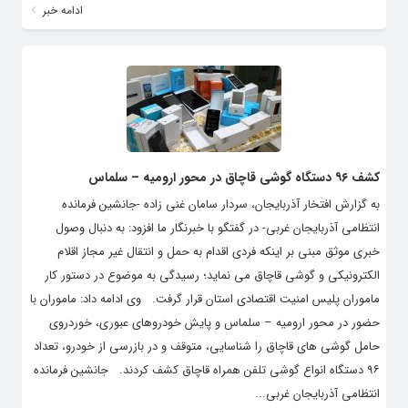
ادامه خبر
کشف ۹۶ دستگاه گوشی قاچاق در محور ارومیه – سلماس
به گزارش افتخار آذربایجان، سردار سامان غنی زاده -جانشین فرمانده
انتظامی آذربایجان غربی- در گفتگو با خبرنگار ما افزود: به دنبال وصول
خبری موثق مبنی بر اینکه فردی اقدام به حمل و انتقال غیر مجاز اقلام
الکترونیکی و گوشی قاچاق می نماید؛ رسیدگی به موضوع در دستور کار
ماموران پلیس امنیت اقتصادی استان قرار گرفت. وی ادامه داد: ماموران با
حضور در محور ارومیه – سلماس و پایش خودروهای عبوری، خوردروی
حامل گوشی های قاچاق را شناسایی، متوقف و در بازرسی از خودرو، تعداد
۹۶ دستگاه انواع گوشی تلفن همراه قاچاق کشف کردند. جانشین فرمانده
انتظامی آذربایجان غربی...