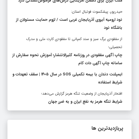
ملت ایران برای دشمن آمریکایی درس‌های فراموش‌نشدنی دارد
حیدرپور، پیشکسوت فوتبال استان:
نود ارومیه آبروی آذربایجان غربی است / لزوم حمایت مسئولان از
باشگاه نود
از مفقودی برگ سبز و سند کمپانی تا مفقودی کارت ملی و مدرک
تحصیلی؛
چاپ آگهی مفقودی در روزنامه کثیرالانتشار؛ آموزش نحوه سفارش از
سامانه چاپ آگهی دات کام
ایمپلنت دندان با بیمه تکمیلی SOS در سال ۱۴۰۵ | سقف تعهدات و
شرایط استفاده
افتخار آذربایجان از وضعیت تنگه هرمز گزارش می‌دهد؛
شرایط تنگه هرمز به نفع ایران و به ضرر جهان
پربازدیدترین ها