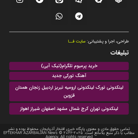
طراحی، اجرا و پشتیبانی:
سایت فــا
تبلیغات
خرید پرمیوم تلگرام(تیک آبی)
آهنگ تورکی جدید
لینکدونی تورک لینکدونی ارومیه تبریز اردبیل زنجان همدان
قزوین
لینکدونی تهران کرج شمال مشهد اصفهان شیراز اهواز
تمامی حقوق مادی و معنوی پایگاه خبری افتخار آذربایجان محفوظ بوده و نشر
مطالب با ذکر منبع بلامانع است. 2025-2022 © EFTEKHAR AZARBAIJAN News
Agency. All rights reserved