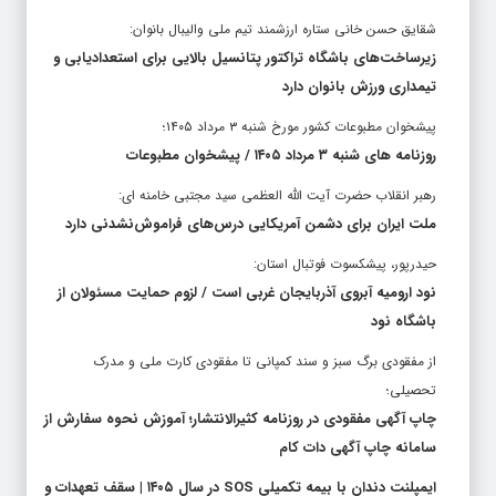
شقایق حسن خانی ستاره ارزشمند تیم ملی والیبال بانوان:
زیرساخت‌های باشگاه تراکتور پتانسیل بالایی برای استعدادیابی و
تیمداری ورزش بانوان دارد
پیشخوان مطبوعات کشور مورخ شنبه ۳ مرداد ۱۴۰۵؛
روزنامه های شنبه ۳ مرداد ۱۴۰۵ / پیشخوان مطبوعات
رهبر انقلاب حضرت آیت الله العظمی سید مجتبی خامنه ای:
ملت ایران برای دشمن آمریکایی درس‌های فراموش‌نشدنی دارد
حیدرپور، پیشکسوت فوتبال استان:
نود ارومیه آبروی آذربایجان غربی است / لزوم حمایت مسئولان از
باشگاه نود
از مفقودی برگ سبز و سند کمپانی تا مفقودی کارت ملی و مدرک
تحصیلی؛
چاپ آگهی مفقودی در روزنامه کثیرالانتشار؛ آموزش نحوه سفارش از
سامانه چاپ آگهی دات کام
ایمپلنت دندان با بیمه تکمیلی SOS در سال ۱۴۰۵ | سقف تعهدات و