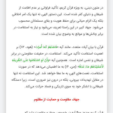
در متون دینی، به ویژه قرآن کریم، تأکید فراوانی بر عدم اطاعت از
شیطان و دنیای کفر شده است. این دستور الهی نه تنها یک امر اخلاقی
بلکه یک الزام حیاتی برای حفظ هویت و بقای مسلمانان محسوب
می‌شود. جهاد کبیر در این راستا تعریف می‌شود و نیاز به استقامت در
برابر چالش‌ها و موانع به وضوح بیان شده است.
قرآن با بیان آیات متعدد، مانند آیه «
فَاسْتَقِمْ کَمَا أُمِرْتَ
» (هود، ۱۱۲) بر
اهمیت استقامت تأکید می‌کند. استقامت، در حقیقت مقاومتی در برابر
شیطان و نفس اماره است. همچنین آیه «
وَأَنْ لَوِ اسْتَقَامُوا عَلَى الطَّرِیقَهِ
لَأَسْقَیْنَاهُمْ مَاءً غَدَقًا
» (جن، ۱۶) به ما اطمینان می‌دهد که در صورت
استقامت، نعمت‌های الهی به ما عطا خواهد شد. این استقامت نه تنها
در مقابل تهدیدات بیرونی، بلکه در درون نیز ضروری است، زیرا دستگاه
شیطانی با لشکر خود به سوی تاریکی و فساد حرکت می‌کند.
جهاد، مقاومت و حمایت از مظلوم
قرآن کریم حدود ۴۰۰ آیه در خصوص جهاد و مقاومت دارد که