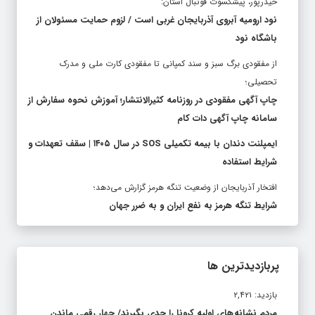
حیدرپور، پیشکسوت فوتبال استان:
نود ارومیه آبروی آذربایجان غربی است / لزوم حمایت مسئولان از
باشگاه نود
از مفقودی برگ سبز و سند کمپانی تا مفقودی کارت ملی و مدرک
تحصیلی؛
چاپ آگهی مفقودی در روزنامه کثیرالانتشار؛ آموزش نحوه سفارش از
سامانه چاپ آگهی دات کام
ایمپلنت دندان با بیمه تکمیلی SOS در سال ۱۴۰۵ | سقف تعهدات و
شرایط استفاده
افتخار آذربایجان از وضعیت تنگه هرمز گزارش می‌دهد؛
شرایط تنگه هرمز به نفع ایران و به ضرر جهان
پربازدیدترین ها
بازدید: ۲,۴۲۱
مردم نشانه های اولیه کرونا را جدی بگیرند/ چهار رقمی ماندن