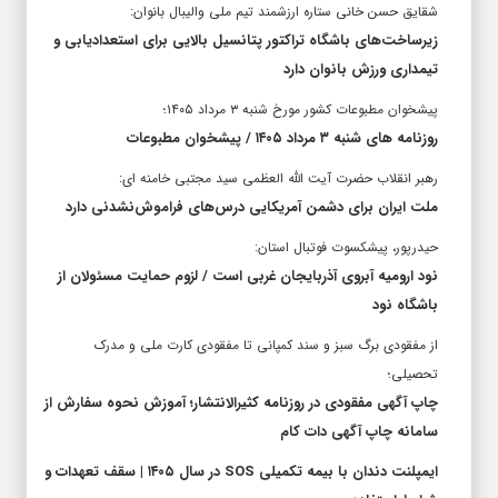
شقایق حسن خانی ستاره ارزشمند تیم ملی والیبال بانوان:
زیرساخت‌های باشگاه تراکتور پتانسیل بالایی برای استعدادیابی و
تیمداری ورزش بانوان دارد
پیشخوان مطبوعات کشور مورخ شنبه ۳ مرداد ۱۴۰۵؛
روزنامه های شنبه ۳ مرداد ۱۴۰۵ / پیشخوان مطبوعات
رهبر انقلاب حضرت آیت الله العظمی سید مجتبی خامنه ای:
ملت ایران برای دشمن آمریکایی درس‌های فراموش‌نشدنی دارد
حیدرپور، پیشکسوت فوتبال استان:
نود ارومیه آبروی آذربایجان غربی است / لزوم حمایت مسئولان از
باشگاه نود
از مفقودی برگ سبز و سند کمپانی تا مفقودی کارت ملی و مدرک
تحصیلی؛
چاپ آگهی مفقودی در روزنامه کثیرالانتشار؛ آموزش نحوه سفارش از
سامانه چاپ آگهی دات کام
ایمپلنت دندان با بیمه تکمیلی SOS در سال ۱۴۰۵ | سقف تعهدات و