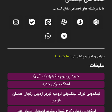
ما را در شبکه های اجتماعی دنبال کنید ...
طراحی، اجرا و پشتیبانی:
سایت فــا
تبلیغات
خرید پرمیوم تلگرام(تیک آبی)
آهنگ تورکی جدید
لینکدونی تورک لینکدونی ارومیه تبریز اردبیل زنجان همدان
قزوین
لینکدونی تهران کرج شمال مشهد اصفهان شیراز اهواز