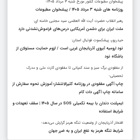
پیشخوان مطبوعات کشور مورخ شنبه ۳ مرداد ۱۴۰۵؛
روزنامه های شنبه ۳ مرداد ۱۴۰۵ / پیشخوان مطبوعات
رهبر انقلاب حضرت آیت الله العظمی سید مجتبی خامنه ای:
ملت ایران برای دشمن آمریکایی درس‌های فراموش‌نشدنی دارد
حیدرپور، پیشکسوت فوتبال استان:
نود ارومیه آبروی آذربایجان غربی است / لزوم حمایت مسئولان از
باشگاه نود
از مفقودی برگ سبز و سند کمپانی تا مفقودی کارت ملی و مدرک
تحصیلی؛
چاپ آگهی مفقودی در روزنامه کثیرالانتشار؛ آموزش نحوه سفارش از
سامانه چاپ آگهی دات کام
ایمپلنت دندان با بیمه تکمیلی SOS در سال ۱۴۰۵ | سقف تعهدات و
شرایط استفاده
افتخار آذربایجان از وضعیت تنگه هرمز گزارش می‌دهد؛
شرایط تنگه هرمز به نفع ایران و به ضرر جهان