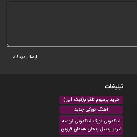
تبلیغات
خرید پرمیوم تلگرام(تیک آبی)
آهنگ تورکی جدید
لینکدونی تورک لینکدونی ارومیه
تبریز اردبیل زنجان همدان قزوین