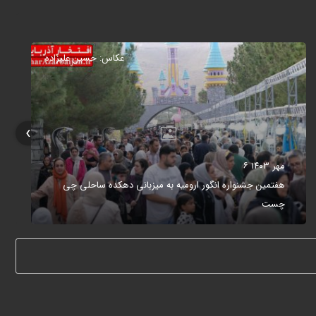
عکاس: حسین علیزاده
›
۶ مهر ۱۴۰۳
هفتمین جشنواره انگور ارومیه به میزبانی دهکده ساحلی چی
چست