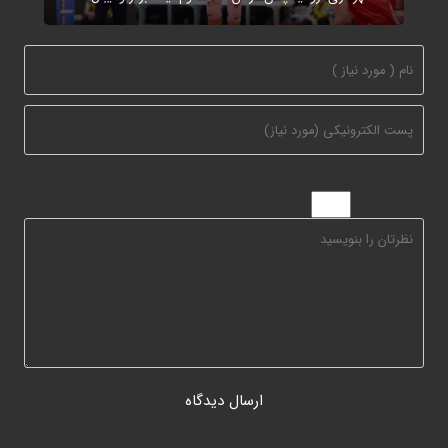
لطفا پاسخ را به عدد انگلیسی وارد کنید:
14 − دوازده =