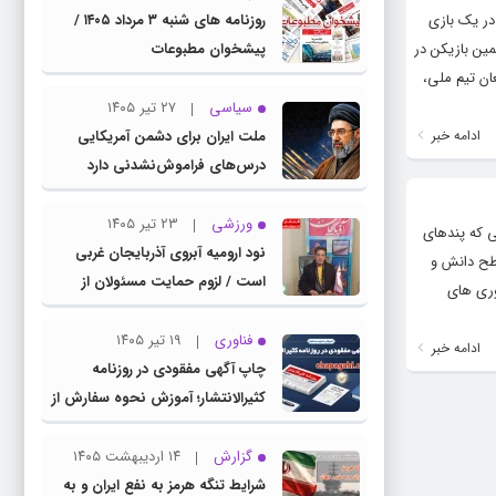
 در یک بازی
روزنامه های شنبه ۳ مرداد ۱۴۰۵ /
بر صفر کرد، سپس همین بازیکن در
پیشخوان مطبوعات
عان تیم ملی،
سیاسی
۲۷ تیر ۱۴۰۵
ادامه خبر
ملت ایران برای دشمن آمریکایی
درس‌های فراموش‌نشدنی دارد
ورزشی
۲۳ تیر ۱۴۰۵
ی که پندهای
نود ارومیه آبروی آذربایجان غربی
سطح دانش و
است / لزوم حمایت مسئولان از
اوری های
باشگاه نود
فناوری
۱۹ تیر ۱۴۰۵
ادامه خبر
چاپ آگهی مفقودی در روزنامه
کثیرالانتشار؛ آموزش نحوه سفارش از
سامانه چاپ آگهی دات کام
گزارش
۱۴ اردیبهشت ۱۴۰۵
شرایط تنگه هرمز به نفع ایران و به