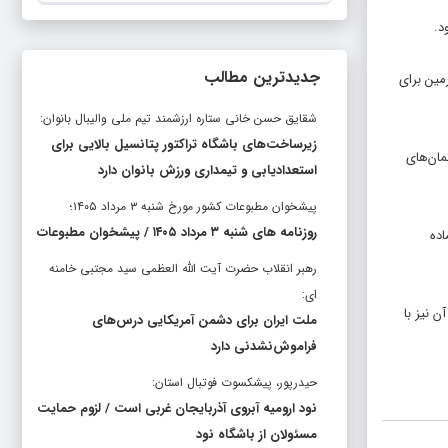
جدیدترین مطالب
مین برای
شقایق حسن خانی ستاره ارزشمند تیم ملی والیبال بانوان:
زیرساخت‌های باشگاه تراکتور پتانسیل بالایی برای
مان‌های
استعدادیابی و تیمداری ورزش بانوان دارد
پیشخوان مطبوعات کشور مورخ شنبه ۳ مرداد ۱۴۰۵؛
روزنامه های شنبه ۳ مرداد ۱۴۰۵ / پیشخوان مطبوعات
۲۴ مگاوات دیگر نیز آماده
رهبر انقلاب حضرت آیت الله العظمی سید مجتبی خامنه
ای:
وات تا ماه آینده و فاز دوم آن نیز با
ملت ایران برای دشمن آمریکایی درس‌های
فراموش‌نشدنی دارد
حیدرپور، پیشکسوت فوتبال استان:
نود ارومیه آبروی آذربایجان غربی است / لزوم حمایت
مسئولان از باشگاه نود