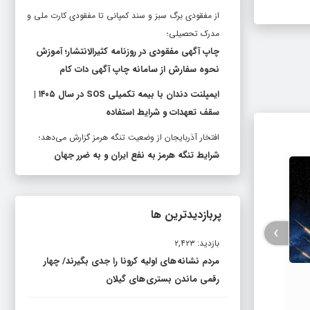
از مفقودی برگ سبز و سند کمپانی تا مفقودی کارت ملی و
مدرک تحصیلی؛
چاپ آگهی مفقودی در روزنامه کثیرالانتشار؛ آموزش
نحوه سفارش از سامانه چاپ آگهی دات کام
ایمپلنت دندان با بیمه تکمیلی SOS در سال ۱۴۰۵ |
سقف تعهدات و شرایط استفاده
افتخار آذربایجان از وضعیت تنگه هرمز گزارش می‌دهد؛
شرایط تنگه هرمز به نفع ایران و به ضرر جهان
پربازدیدترین ها
›
بازدید: ۲,۴۲۳
مردم نشانه های اولیه کرونا را جدی بگیرند/ چهار
نود ارومیه آبروی آذربایجان غربی است /
چاپ آگ
رقمی ماندن بستری های گیلان
لزوم حمایت مسئولان از باشگاه نود
کثیرال