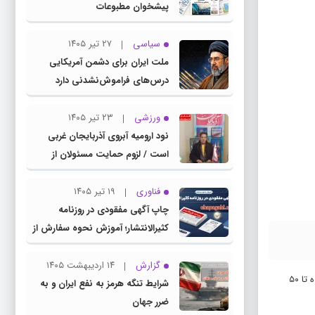
پیشخوان مطبوعات
سیاسی
۲۷ تیر ۱۴۰۵
ملت ایران برای دشمن آمریکایی
درس‌های فراموش‌نشدنی دارد
ورزشی
۲۳ تیر ۱۴۰۵
نود ارومیه آبروی آذربایجان غربی
است / لزوم حمایت مسئولان از
باشگاه نود
فناوری
۱۹ تیر ۱۴۰۵
چاپ آگهی مفقودی در روزنامه
کثیرالانتشار؛ آموزش نحوه سفارش از
سامانه چاپ آگهی دات کام
گزارش
۱۴ اردیبهشت ۱۴۰۵
به گزارش افتخار آذربایجان، طاهر کیامهر با اعلام این خبر افزود: با افزایش ۱۲۰ مگاواتی ظرفیت تولید برق در آذربایجان غربی، میزان خاموشی‌های استان در تابستان آینده تا ۵۰
شرایط تنگه هرمز به نفع ایران و به
ضرر جهان